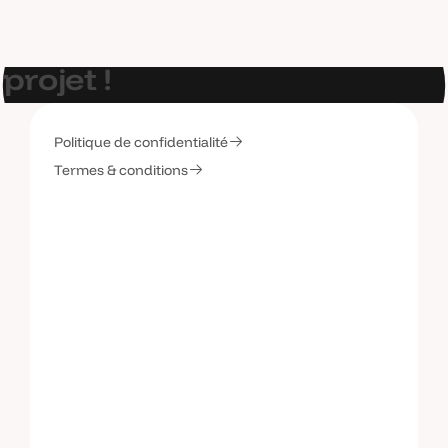
E
t
s
i
o
n
p
a
r
l
a
i
t
d
e
v
o
t
r
e
p
r
o
j
e
t
!
Politique de confidentialité
C
o
n
t
a
c
t
e
z
-
m
o
i
Termes & conditions
C
o
n
t
a
c
t
e
z
-
m
o
i