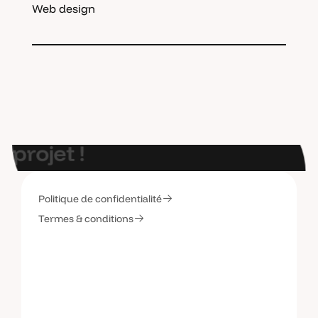
Web design
E
t
s
i
o
n
p
a
r
l
a
i
t
d
e
v
o
t
r
e
p
r
o
j
e
t
!
Politique de confidentialité
C
o
n
t
a
c
t
e
z
-
m
o
i
Termes & conditions
C
o
n
t
a
c
t
e
z
-
m
o
i