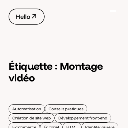
H
e
l
l
o
H
e
l
l
o
Étiquette :
Montage
vidéo
Automatisation
Conseils pratiques
Création de site web
Développement front-end
E-commerce
Éditorial
HTML
Identité visuelle