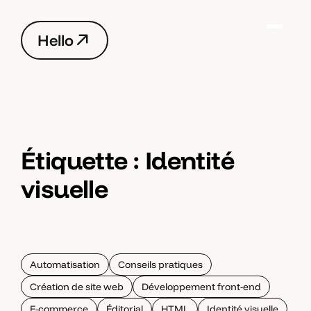
H
e
l
l
o
H
e
l
l
o
Étiquette :
Identité
visuelle
Automatisation
Conseils pratiques
Création de site web
Développement front-end
E-commerce
Éditorial
HTML
Identité visuelle