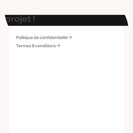
E
t
s
i
o
n
p
a
r
l
a
i
t
d
e
v
o
t
r
e
p
r
o
j
e
t
!
Politique de confidentialité
C
o
n
t
a
c
t
e
z
-
m
o
i
Termes & conditions
C
o
n
t
a
c
t
e
z
-
m
o
i