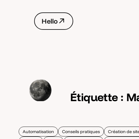
H
e
l
l
o
H
e
l
l
o
Étiquette :
Ma
Automatisation
Conseils pratiques
Création de si