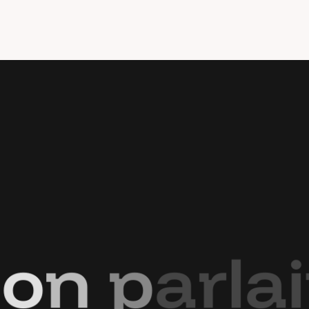
o
n
p
a
r
l
a
i