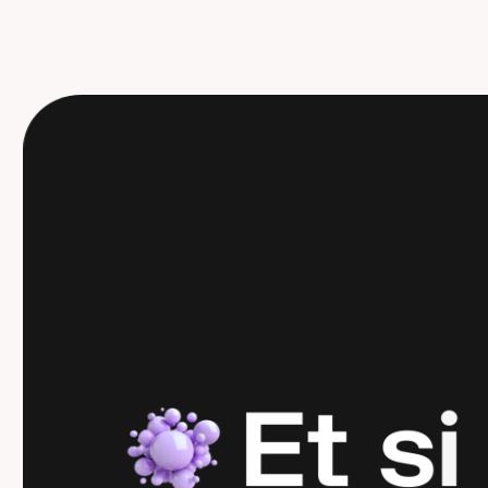
E
t
s
i