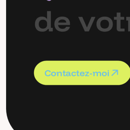
d
e
v
o
t
C
o
n
t
a
c
t
e
z
-
m
o
i
C
o
n
t
a
c
t
e
z
-
m
o
i