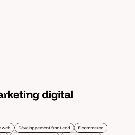
rketing digital
te web
Développement front-end
E-commerce