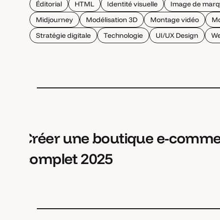
Éditorial
HTML
Identité visuelle
Image de mar
Midjourney
Modélisation 3D
Montage vidéo
Mo
Stratégie digitale
Technologie
UI/UX Design
We
Créer une boutique e-commer
complet 2025