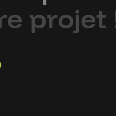
r
e
p
r
o
j
e
t