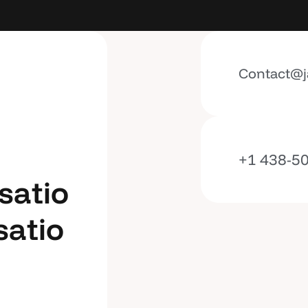
Contact@j
+1 438-5
s
a
t
i
o
s
a
t
i
o
s
a
t
i
o
s
a
t
i
o