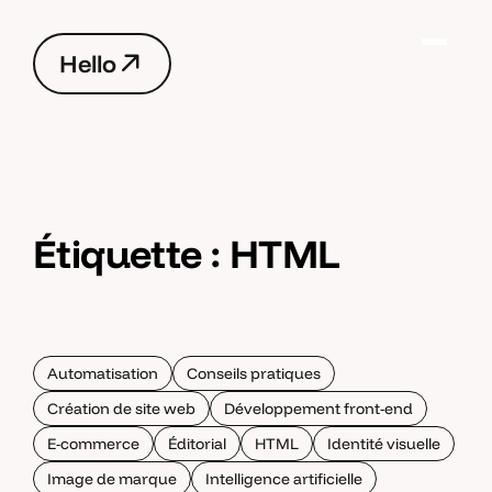
H
e
l
l
o
H
e
l
l
o
Étiquette :
HTML
Automatisation
Conseils pratiques
Création de site web
Développement front-end
E-commerce
Éditorial
HTML
Identité visuelle
Image de marque
Intelligence artificielle