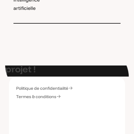
artificielle
E
t
s
i
o
n
p
a
r
l
a
i
t
d
e
v
o
t
r
e
p
r
o
j
e
t
!
Politique de confidentialité
C
o
n
t
a
c
t
e
z
-
m
o
i
Termes & conditions
C
o
n
t
a
c
t
e
z
-
m
o
i