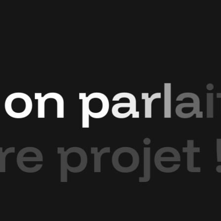
o
n
p
a
r
l
a
i
r
e
p
r
o
j
e
t