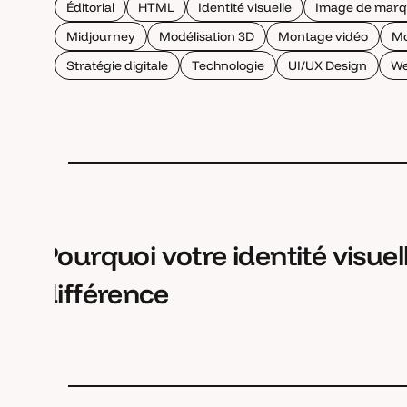
Éditorial
HTML
Identité visuelle
Image de mar
Midjourney
Modélisation 3D
Montage vidéo
Mo
Stratégie digitale
Technologie
UI/UX Design
We
Pourquoi votre identité visuell
différence