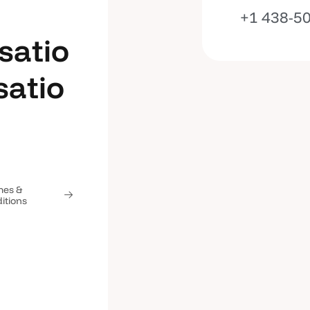
+1 438-5
s
a
t
i
o
s
a
t
i
o
s
a
t
i
o
s
a
t
i
o
mes &
itions