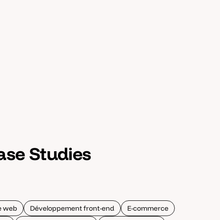
ase Studies
te web
Développement front-end
E-commerce