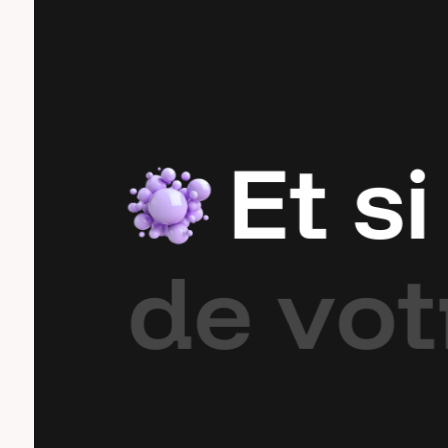
E
t
s
i
d
e
v
o
t