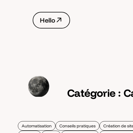
H
e
l
l
o
H
e
l
l
o
Catégorie :
C
Automatisation
Conseils pratiques
Création de si