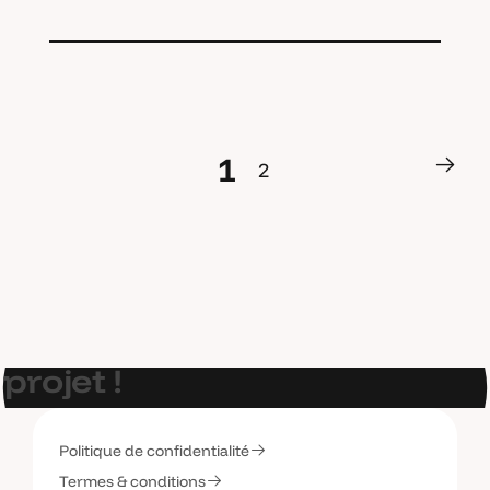
1
2
1
2
E
t
s
i
o
n
p
a
r
l
a
i
t
d
e
v
o
t
r
e
p
r
o
j
e
t
!
Politique de confidentialité
C
o
n
t
a
c
t
e
z
-
m
o
i
Termes & conditions