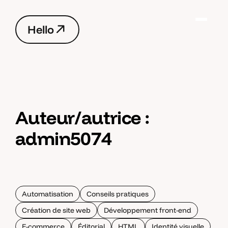
H
e
l
l
o
H
e
l
l
o
Auteur/autrice :
admin5074
Automatisation
Conseils pratiques
Création de site web
Développement front-end
E-commerce
Éditorial
HTML
Identité visuelle