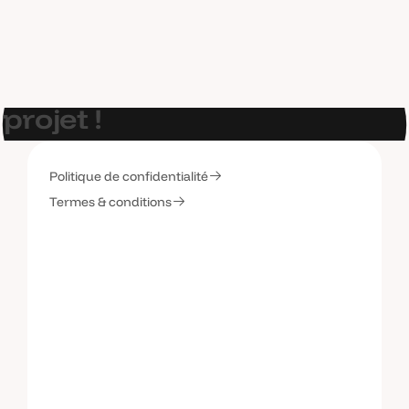
E
t
s
i
o
n
p
a
r
l
a
i
t
d
e
v
o
t
r
e
p
r
o
j
e
t
!
Politique de confidentialité
C
o
n
t
a
c
t
e
z
-
m
o
i
Termes & conditions
C
o
n
t
a
c
t
e
z
-
m
o
i