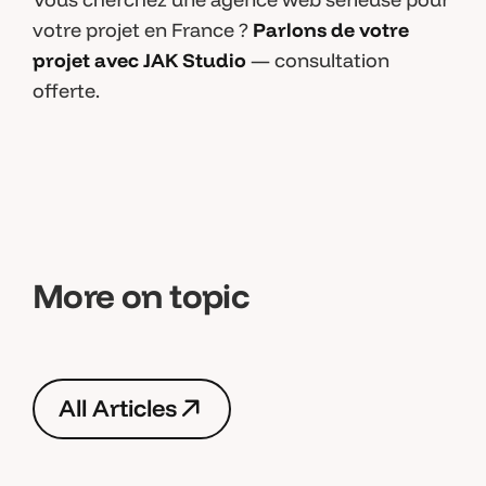
votre projet en France ?
Parlons de votre
projet avec JAK Studio
— consultation
offerte.
More on topic
A
l
l
A
r
t
i
c
l
e
s
A
l
l
A
r
t
i
c
l
e
s