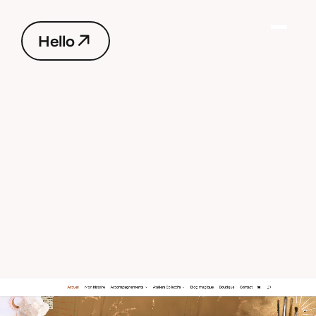
H
e
l
l
o
H
e
l
l
o