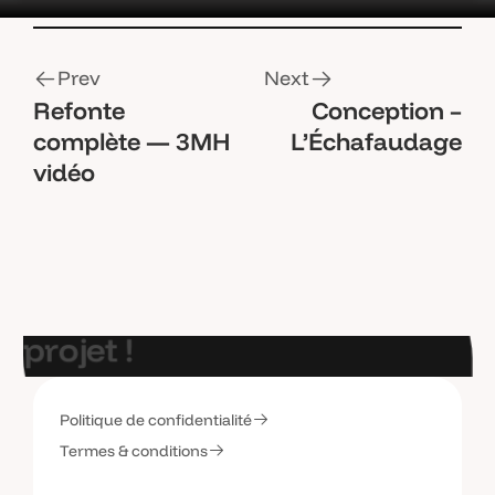
P
r
e
v
N
e
x
t
Refonte
Conception –
P
r
e
v
N
e
x
t
complète — 3MH
L’Échafaudage
vidéo
E
t
s
i
o
n
p
a
r
l
a
i
t
d
e
v
o
t
r
e
p
r
o
j
e
t
!
Politique de confidentialité
C
o
n
t
a
c
t
e
z
-
m
o
i
Termes & conditions
C
o
n
t
a
c
t
e
z
-
m
o
i