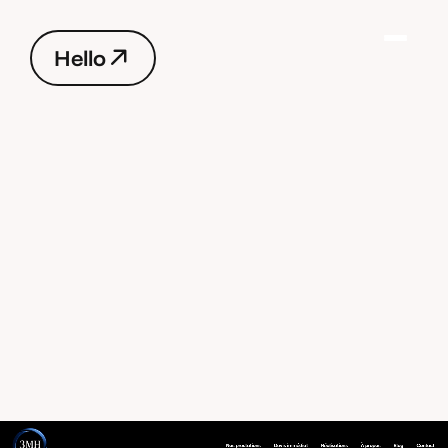
H
e
l
l
o
H
e
l
l
o