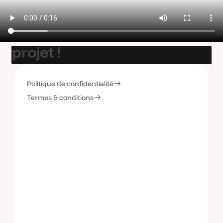
E
t
s
i
o
n
p
a
r
l
a
i
t
d
e
v
o
t
r
e
p
r
o
j
e
t
!
Politique de confidentialité
C
o
n
t
a
c
t
e
z
-
m
o
i
Termes & conditions
C
o
n
t
a
c
t
e
z
-
m
o
i