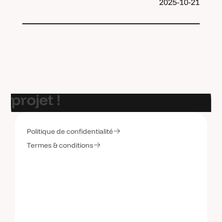
2025-10-21
E
t
s
i
o
n
p
a
r
l
a
i
t
d
e
v
o
t
r
e
p
r
o
j
e
t
!
Politique de confidentialité
C
o
n
t
a
c
t
e
z
-
m
o
i
Termes & conditions
C
o
n
t
a
c
t
e
z
-
m
o
i