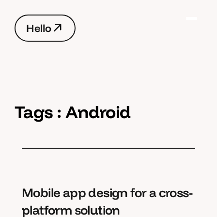
H
e
l
l
o
H
e
l
l
o
Tags :
Android
Mobile app design for a cross-
platform solution