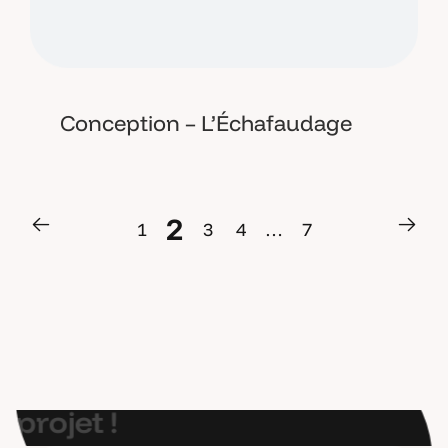
Conception – L’Échafaudage
2
1
3
4
…
7
2
1
3
4
…
7
E
t
s
i
o
n
p
a
r
l
a
i
t
d
e
v
o
t
r
e
p
r
o
j
e
t
!