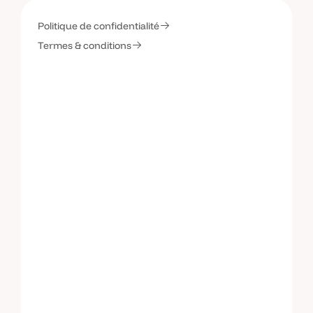
Politique de confidentialité
C
o
n
t
a
c
t
e
z
-
m
o
i
Termes & conditions
C
o
n
t
a
c
t
e
z
-
m
o
i