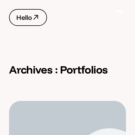
H
e
l
l
o
H
e
l
l
o
Archives :
Portfolios