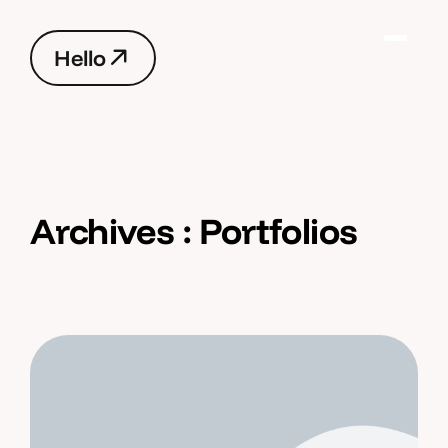
H
e
l
l
o
H
e
l
l
o
Archives :
Portfolios