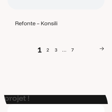
Refonte – Konsili
1
2
3
…
7
1
2
3
…
7
E
t
s
i
o
n
p
a
r
l
a
i
t
d
e
v
o
t
r
e
p
r
o
j
e
t
!