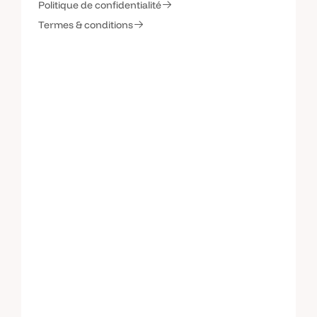
Politique de confidentialité
C
o
n
t
a
c
t
e
z
-
m
o
i
Termes & conditions
C
o
n
t
a
c
t
e
z
-
m
o
i