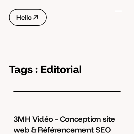
H
e
l
l
o
H
e
l
l
o
Tags :
Editorial
3MH Vidéo – Conception site
web & Référencement SEO