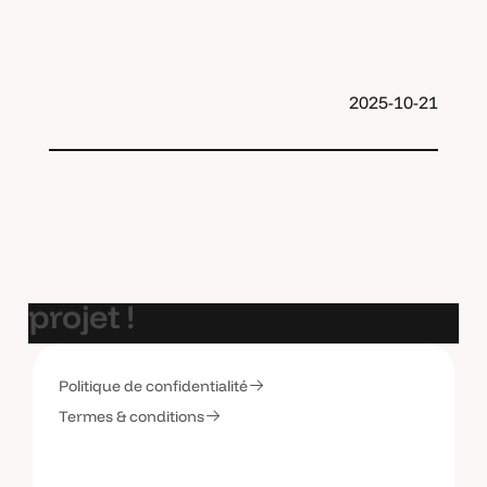
2025-10-21
E
t
s
i
o
n
p
a
r
l
a
i
t
d
e
v
o
t
r
e
p
r
o
j
e
t
!
Politique de confidentialité
C
o
n
t
a
c
t
e
z
-
m
o
i
Termes & conditions
C
o
n
t
a
c
t
e
z
-
m
o
i