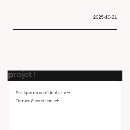
2025-10-21
E
t
s
i
o
n
p
a
r
l
a
i
t
d
e
v
o
t
r
e
p
r
o
j
e
t
!
Politique de confidentialité
C
o
n
t
a
c
t
e
z
-
m
o
i
Termes & conditions
C
o
n
t
a
c
t
e
z
-
m
o
i