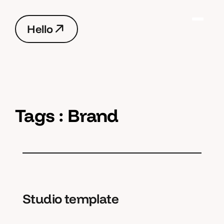
H
e
l
l
o
H
e
l
l
o
Tags :
Brand
Studio template