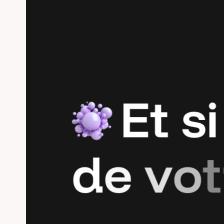
E
t
s
i
d
e
v
o
t