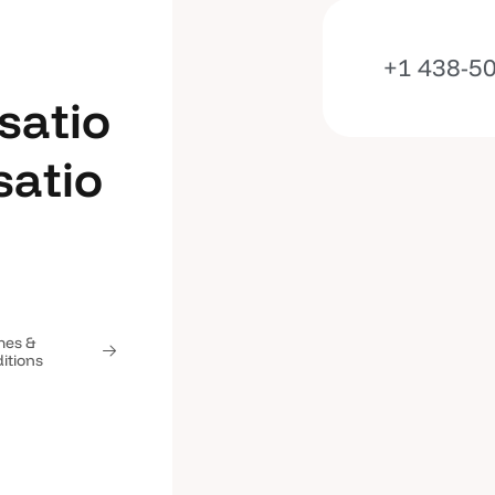
+1 438-5
s
a
t
i
o
s
a
t
i
o
s
a
t
i
o
s
a
t
i
o
mes &
itions