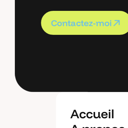
C
o
n
t
a
c
t
e
z
-
m
o
i
C
o
n
t
a
c
t
e
z
-
m
o
i
A
c
c
u
e
i
l