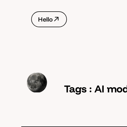
H
e
l
l
o
H
e
l
l
o
Tags :
AI mod