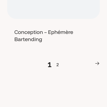
Conception – Ephémère
Bartending
1
2
1
2
E
t
s
i
o
n
p
a
r
l
a
i
t
d
e
v
o
t
r
e