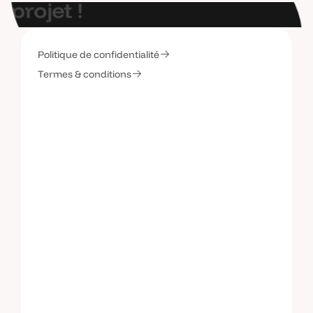
p
r
o
j
e
t
!
Politique de confidentialité
C
o
n
t
a
c
t
e
z
-
m
o
i
Termes & conditions
C
o
n
t
a
c
t
e
z
-
m
o
i