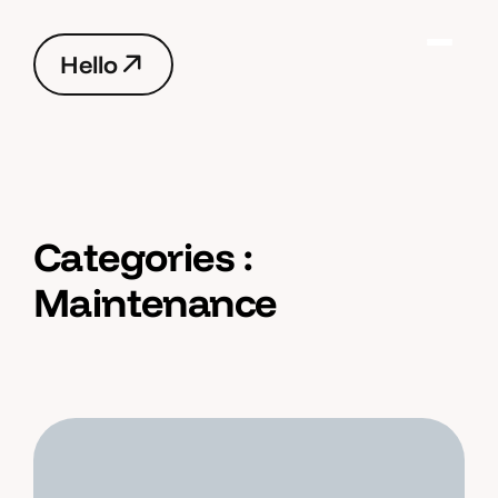
H
e
l
l
o
H
e
l
l
o
Categories :
Maintenance